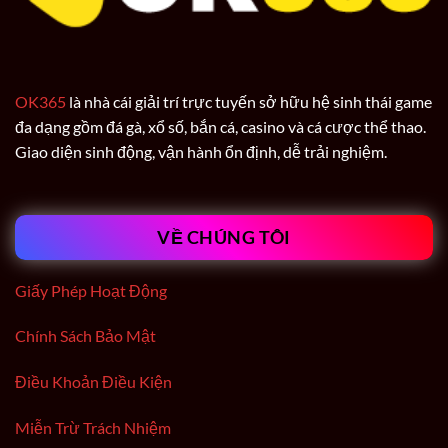
OK365
là nhà cái giải trí trực tuyến sở hữu hệ sinh thái game
đa dạng gồm đá gà, xổ số, bắn cá, casino và cá cược thể thao.
Giao diện sinh động, vận hành ổn định, dễ trải nghiệm.
VỀ CHÚNG TÔI
Giấy Phép Hoạt Động
Chính Sách Bảo Mật
Điều Khoản Điều Kiện
Miễn Trừ Trách Nhiệm