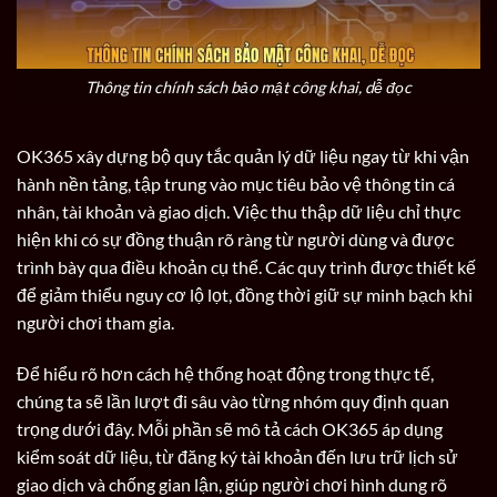
Thông tin chính sách bảo mật công khai, dễ đọc
OK365 xây dựng bộ quy tắc quản lý dữ liệu ngay từ khi vận
hành nền tảng, tập trung vào mục tiêu bảo vệ thông tin cá
nhân, tài khoản và giao dịch. Việc thu thập dữ liệu chỉ thực
hiện khi có sự đồng thuận rõ ràng từ người dùng và được
trình bày qua điều khoản cụ thể. Các quy trình được thiết kế
để giảm thiểu nguy cơ lộ lọt, đồng thời giữ sự minh bạch khi
người chơi tham gia.
Để hiểu rõ hơn cách hệ thống hoạt động trong thực tế,
chúng ta sẽ lần lượt đi sâu vào từng nhóm quy định quan
trọng dưới đây. Mỗi phần sẽ mô tả cách OK365 áp dụng
kiểm soát dữ liệu, từ đăng ký tài khoản đến lưu trữ lịch sử
giao dịch và chống gian lận, giúp người chơi hình dung rõ