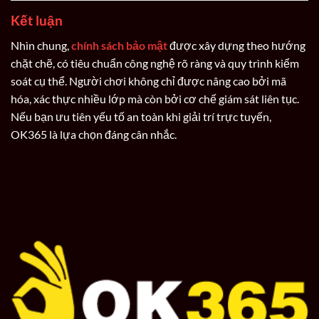
Kết luận
Nhìn chung,
chính sách bảo mật
được xây dựng theo hướng
chặt chẽ, có tiêu chuẩn công nghệ rõ ràng và quy trình kiểm
soát cụ thể. Người chơi không chỉ được nâng cao bởi mã
hóa, xác thực nhiều lớp mà còn bởi cơ chế giám sát liên tục.
Nếu bạn ưu tiên yếu tố an toàn khi giải trí trực tuyến,
OK365 là lựa chọn đáng cân nhắc.