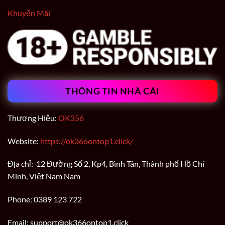
Khuyến Mãi
THÔNG TIN NHÀ CÁI
Thương Hiệu:
OK356
Website:
https://ok366ontop1.click/
Địa chỉ: 12 Đường Số 2, Kp4, Bình Tân, Thành phố Hồ Chí
Minh, Việt Nam
Nam
Phone: 0389 123 722
Email:
support@ok366ontop1.click