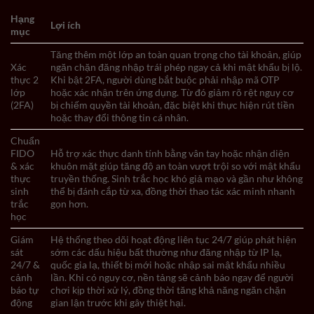
Hạng
Lợi ích
mục
Tăng thêm một lớp an toàn quan trọng cho tài khoản, giúp
Xác
ngăn chặn đăng nhập trái phép ngay cả khi mật khẩu bị lộ.
thực 2
Khi bật 2FA, người dùng bắt buộc phải nhập mã OTP
lớp
hoặc xác nhận trên ứng dụng. Từ đó giảm rõ rệt nguy cơ
(2FA)
bị chiếm quyền tài khoản, đặc biệt khi thực hiện rút tiền
hoặc thay đổi thông tin cá nhân.
Chuẩn
FIDO
Hỗ trợ xác thực danh tính bằng vân tay hoặc nhận diện
& xác
khuôn mặt giúp tăng độ an toàn vượt trội so với mật khẩu
thực
truyền thống. Sinh trắc học khó giả mạo và gần như không
sinh
thể bị đánh cắp từ xa, đồng thời thao tác xác minh nhanh
trắc
gọn hơn.
học
Giám
Hệ thống theo dõi hoạt động liên tục 24/7 giúp phát hiện
sát
sớm các dấu hiệu bất thường như đăng nhập từ IP lạ,
24/7 &
quốc gia lạ, thiết bị mới hoặc nhập sai mật khẩu nhiều
cảnh
lần. Khi có nguy cơ, nền tảng sẽ cảnh báo ngay để người
báo tự
chơi kịp thời xử lý, đồng thời tăng khả năng ngăn chặn
động
gian lận trước khi gây thiệt hại.