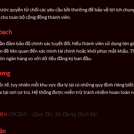
ược quyền từ chối các yêu cầu bồi thường để bảo vệ lợi ích chun
 cho toàn bộ cộng đồng thành viên.
 bạch
 cần đảm bảo độ chính xác tuyệt đối. Nếu thành viên sử dụng tên g
n đề liên quan đến xác minh tài chính hoặc khôi phục mật khẩu. T
tin ngân hàng so với dữ liệu đăng ký ban đầu.
ương
tế, tuy nhiên mỗi khu vực địa lý lại có những quy định riêng biệt
 tại nơi cư trú. Hệ thống được miễn trừ trách nhiệm hoàn toàn nế
iện
OK365 – Quy Tắc Sử Dụng Dịch Vụ
hân