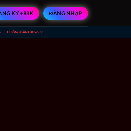
ĂNG KÝ +88K
ĐĂNG NHẬP
5
HƯỚNG DẪN OK365