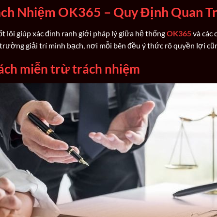
ách Nhiệm OK365 – Quy Định Quan Tr
t lõi giúp xác định ranh giới pháp lý giữa hệ thống
OK365
và các 
rường giải trí minh bạch, nơi mỗi bên đều ý thức rõ quyền lợi cũ
sách miễn trừ trách nhiệm