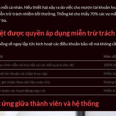
mỗi cá nhân. Nếu thiệt hại xảy ra do việc cho mượn tài khoản hoặ
miễn trừ trách nhiệm bồi thường. Thống kê cho thấy 70% các vụ m
 ba.
ệt được quyền áp dụng miễn trừ trách
ống sẽ ngay lập tức kích hoạt các điều khoản bảo vệ mà không c
lý
Mức độ
n vĩnh viễn và hủy tất cả các kết quả trước đó
100% kh
bộ lợi nhuận và chặn truy cập
Miễn to
 ghi nhận theo dữ liệu máy chủ
Không b
n toàn các hoạt động nạp rút
Miễn tr
 ứng giữa thành viên và hệ thống