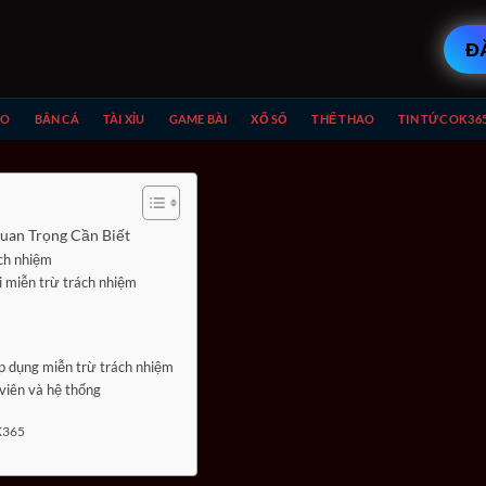
Đ
NO
BẮN CÁ
TÀI XỈU
GAME BÀI
XỔ SỐ
THỂ THAO
TIN TỨC OK36
uan Trọng Cần Biết
ách nhiệm
i miễn trừ trách nhiệm
 dụng miễn trừ trách nhiệm
viên và hệ thống
OK365