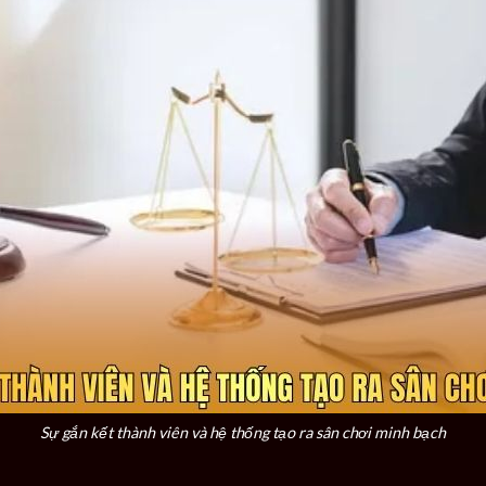
Sự gắn kết thành viên và hệ thống tạo ra sân chơi minh bạch