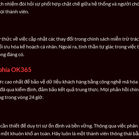
h nhiệm đòi hỏi sự phối hợp chặt chẽ giữa hệ thống và người chơi
ọi thành viên.
thức về việc cập nhật các thay đổi trong chính sách miễn trừ trá
ối ưu hóa kế hoạch cá nhân. Ngoài ra, tinh thần tự giác trong việc 
ông đáng có.
 phía OK365
c cao nhất để bảo vệ dữ liệu khách hàng bằng công nghệ mã hóa 2
đã qua kiểm định, đảm bảo kết quả trung thực. Mọi phản hồi chí
g trong vòng 24 giờ.
cần thiết để duy trì sự ổn định và bền vững. Thông qua việc phân đị
 một khuôn khổ an toàn. Hãy luôn là một thành viên thông thái b