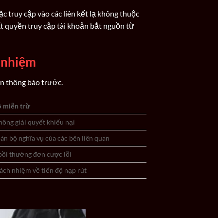
c truy cập vào các liên kết lạ không thuộc
ất quyền truy cập tài khoản bắt nguồn từ
 nhiệm
ần thông báo trước.
 miễn trừ
ông giải quyết khiếu nại
àn bộ nghĩa vụ của các bên liên quan
ồi thường đơn cược lỗi
ách nhiệm về tiến độ nạp rút