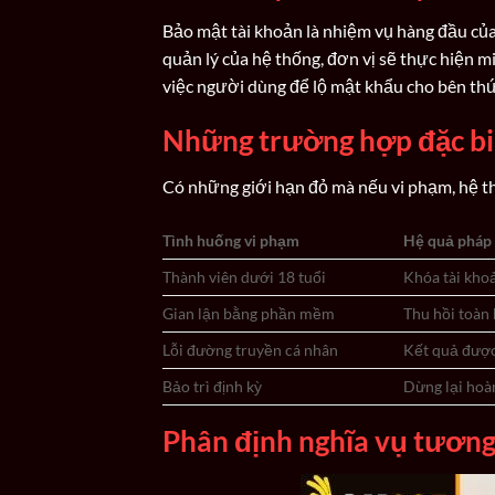
Bảo mật tài khoản là nhiệm vụ hàng đầu của 
quản lý của hệ thống, đơn vị sẽ thực hiện 
việc người dùng để lộ mật khẩu cho bên thứ
Những trường hợp đặc bi
Có những giới hạn đỏ mà nếu vi phạm, hệ th
Tình huống vi phạm
Hệ quả pháp 
Thành viên dưới 18 tuổi
Khóa tài khoả
Gian lận bằng phần mềm
Thu hồi toàn 
Lỗi đường truyền cá nhân
Kết quả được
Bảo trì định kỳ
Dừng lại hoà
Phân định nghĩa vụ tương