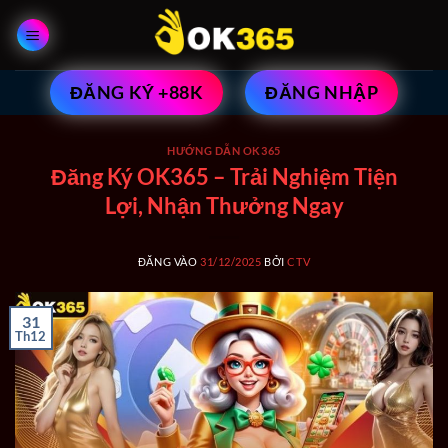
Bỏ
qua
nội
dung
ĐĂNG KÝ +88K
ĐĂNG NHẬP
HƯỚNG DẪN OK365
Đăng Ký OK365 – Trải Nghiệm Tiện
Lợi, Nhận Thưởng Ngay
ĐĂNG VÀO
31/12/2025
BỞI
CTV
31
Th12