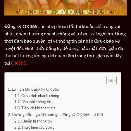
Đăng ký OK365
cho phép hoàn tất tài khoản chỉ trong vài
phút, nhận thưởng nhanh chóng và tối ưu trải nghiệm. Đồng
thời đảm bảo quyền lợi và thông tin cá nhân được bảo vệ
tuyệt đối. Hình thức đăng ký dễ dàng, bảo mật, đơn giản đã
thu hút lượng lớn người quan tâm trong thời gian gần đây
tại
OK365
.
Table of Contents
Lợi ích khi đăng ký OK365
Quy trình nhanh chóng
Bảo mật thông tin
Tiện ích khi tham gia
Hướng dẫn người tham gia đăng ký OK365 chi tiết
Chuẩn bị thông tin
Thực hiện các bước