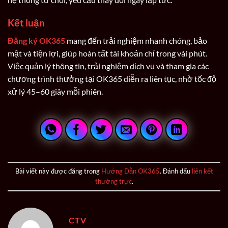
Kết luận
Đăng ký OK365
mang đến trải nghiệm nhanh chóng, bảo
mật và tiện lợi, giúp hoàn tất tài khoản chỉ trong vài phút.
Việc quản lý thông tin, trải nghiệm dịch vụ và tham gia các
chương trình thưởng tại OK365 diễn ra liên tục, nhờ tốc độ
xử lý 45–60 giây mỗi phiên.
Bài viết này được đăng trong
Hướng Dẫn OK365
. Đánh dấu
liên kết
thường trực
.
CTV