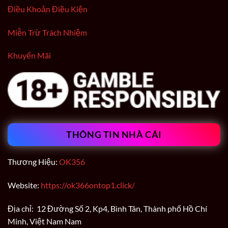
Điều Khoản Điều Kiện
Miễn Trừ Trách Nhiệm
Khuyến Mãi
THÔNG TIN NHÀ CÁI
Thương Hiệu:
OK356
Website:
https://ok366ontop1.click/
Địa chỉ: 12 Đường Số 2, Kp4, Bình Tân, Thành phố Hồ Chí
Minh, Việt Nam
Nam