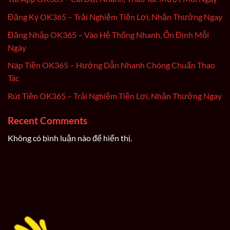
Đăng Ký OK365 – Trải Nghiệm Tiện Lợi, Nhận Thưởng Ngay
Đăng Nhập OK365 – Vào Hệ Thống Nhanh, Ổn Định Mỗi
Ngày
Nạp Tiền OK365 – Hướng Dẫn Nhanh Chóng Chuẩn Thao
Tác
Rút Tiền OK365 – Trải Nghiệm Tiện Lợi, Nhận Thưởng Ngay
Recent Comments
Không có bình luận nào để hiển thị.