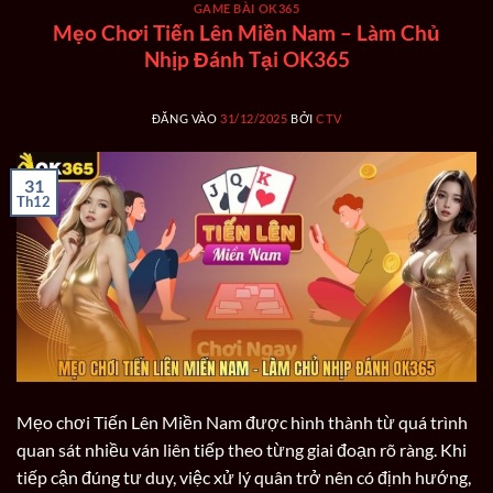
GAME BÀI OK365
Mẹo Chơi Tiến Lên Miền Nam – Làm Chủ
Nhịp Đánh Tại OK365
ĐĂNG VÀO
31/12/2025
BỞI
CTV
31
Th12
Mẹo chơi Tiến Lên Miền Nam được hình thành từ quá trình
quan sát nhiều ván liên tiếp theo từng giai đoạn rõ ràng. Khi
tiếp cận đúng tư duy, việc xử lý quân trở nên có định hướng,