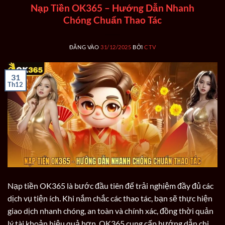
Nạp Tiền OK365 – Hướng Dẫn Nhanh
Chóng Chuẩn Thao Tác
ĐĂNG VÀO
31/12/2025
BỞI
CTV
31
Th12
Nạp tiền OK365 là bước đầu tiên để trải nghiệm đầy đủ các
dịch vụ tiện ích. Khi nắm chắc các thao tác, bạn sẽ thực hiện
giao dịch nhanh chóng, an toàn và chính xác, đồng thời quản
lý tài khoản hiệu quả hơn. OK365 cung cấp hướng dẫn chi