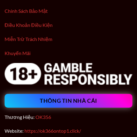
Chính Sách Bảo Mật
Điều Khoản Điều Kiện
Miễn Trừ Trách Nhiệm
Khuyến Mãi
THÔNG TIN NHÀ CÁI
Thương Hiệu:
OK356
Website:
https://ok366ontop1.click/