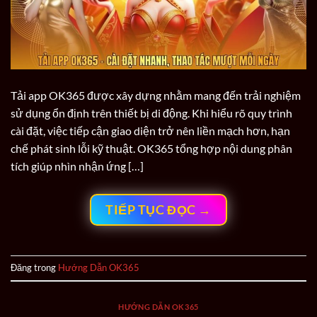
Tải app OK365 được xây dựng nhằm mang đến trải nghiệm
sử dụng ổn định trên thiết bị di động. Khi hiểu rõ quy trình
cài đặt, việc tiếp cận giao diện trở nên liền mạch hơn, hạn
chế phát sinh lỗi kỹ thuật. OK365 tổng hợp nội dung phân
tích giúp nhìn nhận ứng […]
TIẾP TỤC ĐỌC
→
Đăng trong
Hướng Dẫn OK365
HƯỚNG DẪN OK365