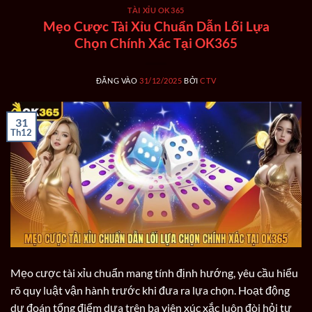
TÀI XỈU OK365
Mẹo Cược Tài Xỉu Chuẩn Dẫn Lối Lựa
Chọn Chính Xác Tại OK365
ĐĂNG VÀO
31/12/2025
BỞI
CTV
31
Th12
Mẹo cược tài xỉu chuẩn mang tính định hướng, yêu cầu hiểu
rõ quy luật vận hành trước khi đưa ra lựa chọn. Hoạt động
dự đoán tổng điểm dựa trên ba viên xúc xắc luôn đòi hỏi tư