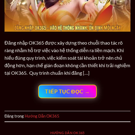
Đăng nhập OK365 được xây dựng theo chuỗi thao tác rõ
ràng nhằm hỗ trợ việc vào hệ thống diễn ra liền mạch. Khi
hiểu đúng quy trình, việc kiểm soát tài khoản trở nên chủ
động hơn, hạn chế gián đoạn không cần thiết khi trải nghiệm
tại OK365. Quy trình chuẩn khi đăng […]
TIẾP TỤC ĐỌC
→
Đăng trong
Hướng Dẫn OK365
HƯỚNG DẪN OK365