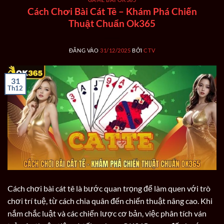
Cách Chơi Bài Cát Tê – Khám Phá Chiến
Thuật Chuẩn Ok365
ĐĂNG VÀO
31/12/2025
BỞI
CTV
31
Th12
Cách chơi bài cát tê là bước quan trọng để làm quen với trò
chơi trí tuệ, từ cách chia quân đến chiến thuật nâng cao. Khi
nắm chắc luật và các chiến lược cơ bản, việc phân tích ván