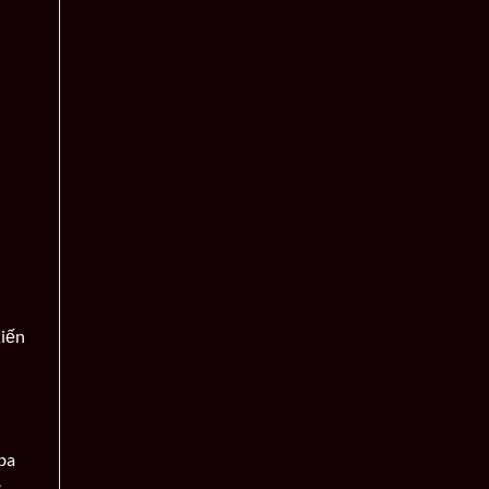
Kiến
ba
c