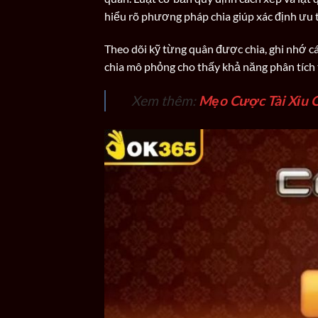
hiểu rõ phương pháp chia giúp xác định ưu 
Theo dõi kỹ từng quân được chia, ghi nhớ c
chia mô phỏng cho thấy khả năng phân tích 
Xem thêm:
Mẹo Cược Tài Xỉu 