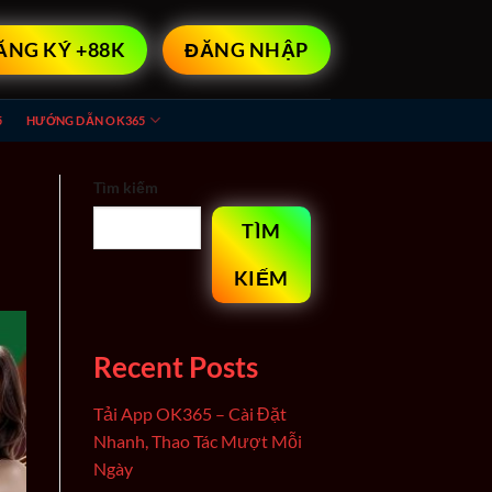
ĂNG KÝ +88K
ĐĂNG NHẬP
5
HƯỚNG DẪN OK365
Tìm kiếm
TÌM
KIẾM
Recent Posts
Tải App OK365 – Cài Đặt
Nhanh, Thao Tác Mượt Mỗi
Ngày