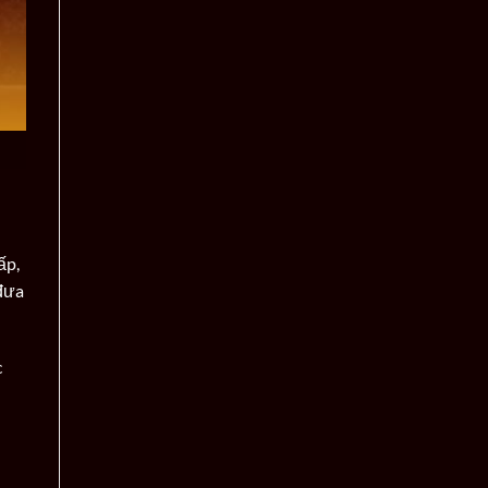
ấp,
 đưa
c