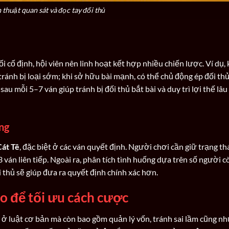
 thuật quan sát và đọc tay đối thủ
i cố định, hội viên nên linh hoạt kết hợp nhiều chiến lược. Ví dụ, 
tránh bị loại sớm; khi sở hữu bài mạnh, có thể chủ động ép đối th
au mỗi 5–7 ván giúp tránh bị đối thủ bắt bài và duy trì lợi thế lâu
ống
Cát Tê
, đặc biệt ở các ván quyết định. Người chơi cần giữ trạng th
3 ván liên tiếp. Ngoài ra, phân tích tình huống dựa trên số người c
đối thủ sẽ giúp đưa ra quyết định chính xác hơn.
o để tối ưu cách cược
 ở luật cơ bản mà còn bao gồm quản lý vốn, tránh sai lầm cũng n