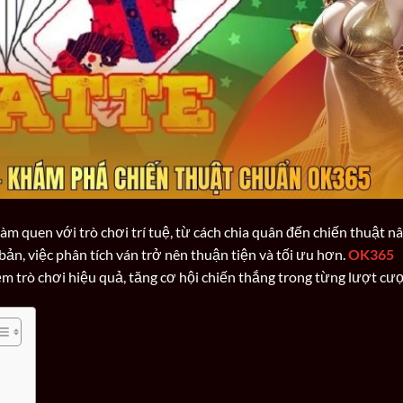
àm quen với trò chơi trí tuệ, từ cách chia quân đến chiến thuật n
bản, việc phân tích ván trở nên thuận tiện và tối ưu hơn.
OK365
m trò chơi hiệu quả, tăng cơ hội chiến thắng trong từng lượt cượ