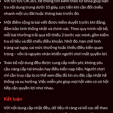
Với tin tức OK365, hệ thống tìm kiếm theo từ khóa giúp bạn
tra nội dung trong dưới 10 giây, cực tiện khi cần đối chiếu
nhanh một ưu đãi hoặc thông báo trước đó.
Một điểm cộng là bài viết được kiểm duyệt trước khi đăng,
đảm bảo tính thống nhất và chính xác. Theo quy trình nội bộ,
mỗi bài thường trải qua tối thiểu 2 bước xác minh, gồm kiểm
tra số liệu và đối chiếu điều khoản. Nhờ đó, hạn chế tình
trạng sai ngày, sai mức thưởng hoặc thiếu điều kiện quan
trọng – vốn là nguyên nhân khiến người chơi mất quyền lợi.
Toàn bộ nội dung đều được cung cấp miễn phí, không yêu
cầu nâng cấp tài khoản hay điều kiện nạp tiền. Người chơi
chỉ cần truy cập là có thể xem đầy đủ tin ưu đãi, cập nhật hệ
thống và xu hướng. Việc miễn phí giúp mọi hội viên có cơ hội
tiếp cận quyền lợi như nhau.
Kết luận
Với nội dung cập nhật đều, dữ liệu rõ ràng và bố cục dễ theo