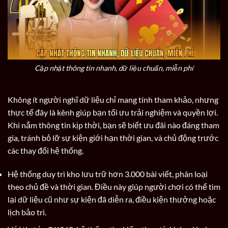
Cập nhật thông tin nhanh, dữ liệu chuẩn, miễn phí
Không ít người nghĩ dữ liệu chỉ mang tính tham khảo, nhưng
thực tế đây là kênh giúp bạn tối ưu trải nghiệm và quyền lợi.
Khi nắm thông tin kịp thời, bạn sẽ biết ưu đãi nào đáng tham
gia, tránh bỏ lỡ sự kiện giới hạn thời gian, và chủ động trước
các thay đổi hệ thống.
Hệ thống duy trì kho lưu trữ hơn 3.000 bài viết, phân loại
theo chủ đề và thời gian. Điều này giúp người chơi có thể tìm
lại dữ liệu cũ như sự kiện đã diễn ra, điều kiện thưởng hoặc
lịch bảo trì.