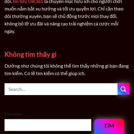
dõi,
tin tức OK365
là chuyên mục hữu ích cho người chơi
muốn nắm bắt xu hướng và tối ưu quyền lợi. Chỉ cần theo
dõi thường xuyên, bạn sẽ chủ động trước mọi thay đổi,
không bỏ lỡ ưu đãi và nâng cao trải nghiệm cá cược mỗi
ngày.
Không tìm thấy gì
Dường như chúng tôi không thể tìm thấy những gì bạn đang
tìm kiếm. Có lẽ tìm kiếm có thể giúp ích.
Tìm kiếm
TÌM