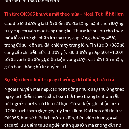
hưởng đến thao tác cá cược.
Tin tức OK365 khuyến mãi theo mùa – Noel, Tết, lễ hội lớn
Các dịp lễ thường là thời điểm ưu đãi tăng mạnh, nên lượng
truy cập chuyên mục tăng đáng kể. Thống kê nội bộ cho thấy
mùa lễ có thể ghi nhận lượng truy cập tăng khoảng 45%,
trong đó sự kiện ưu đãi chiếm tỷ trọng lớn. Tin tức OK365 sẽ
cung cấp chi tiết mức thưởng (ví dụ thưởng nạp 50%–100%,
tối đa vài triệu đồng), điều kiện vòng cược và thời hạn nhận,
giúp bạn không bỏ lỡ quyền lợi.
Sự kiện theo chuỗi – quay thưởng, tích điểm, hoàn trả
Ngoài khuyến mãi nạp, các hoạt động như quay thưởng theo
ngày, tích điểm theo tuần, hoàn trả theo tháng là nhóm rất
hút người chơi vì có tính dài hạn. Có sự kiện ghi nhận hơn
3.000 lượt tham gia/ngày tùy thời điểm. Khi theo dõi tin tức
OK365, bạn sẽ biết lịch mở sự kiện, điều kiện tham gia và
cách tối ưu điểm thưởng để nhận quà lớn mà không cần hỏi