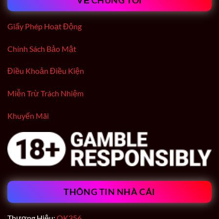
Giấy Phép Hoạt Động
Chính Sách Bảo Mật
Điều Khoản Điều Kiện
Miễn Trừ Trách Nhiệm
Khuyến Mãi
THÔNG TIN NHÀ CÁI
Thương Hiệu:
OK356