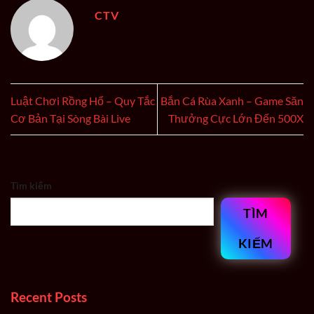
CTV
Luật Chơi Rồng Hổ – Quy Tắc
Bắn Cá Rùa Xanh – Game Săn
Cơ Bản Tại Sòng Bài Live
Thưởng Cực Lớn Đến 500X
Tìm kiếm
TÌM
KIẾM
Recent Posts