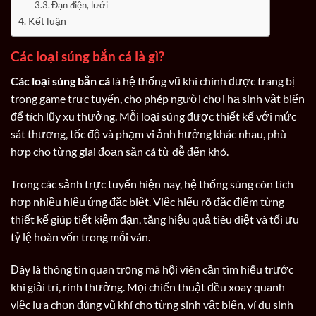
Đạn điện, lưới
Kết luận
Các loại súng bắn cá là gì?
Các loại súng bắn cá
là hệ thống vũ khí chính được trang bị
trong game trực tuyến, cho phép người chơi hạ sinh vật biển
để tích lũy xu thưởng. Mỗi loại súng được thiết kế với mức
sát thương, tốc độ và phạm vi ảnh hưởng khác nhau, phù
hợp cho từng giai đoạn săn cá từ dễ đến khó.
Trong các sảnh trực tuyến hiện nay, hệ thống súng còn tích
hợp nhiều hiệu ứng đặc biệt. Việc hiểu rõ đặc điểm từng
thiết kế giúp tiết kiệm đạn, tăng hiệu quả tiêu diệt và tối ưu
tỷ lệ hoàn vốn trong mỗi ván.
Đây là thông tin quan trọng mà hội viên cần tìm hiểu trước
khi giải trí, rinh thưởng. Mọi chiến thuật đều xoay quanh
việc lựa chọn đúng vũ khí cho từng sinh vật biển, ví dụ sinh