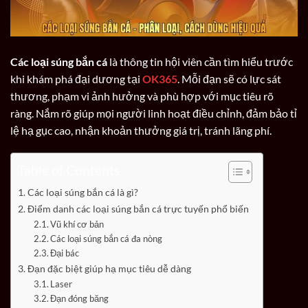
Các loại súng bắn cá
là thông tin hội viên cần tìm hiểu trước
khi khám phá đại dương tại
OK365
. Mỗi đạn sẽ có lực sát
thương, phạm vi ảnh hưởng và phù hợp với mục tiêu rõ
ràng. Nắm rõ giúp mọi người linh hoạt điều chỉnh, đảm bảo tỉ
lệ hạ gục cao, nhận khoản thưởng giá trị, tránh lãng phí.
Table of Contents
Các loại súng bắn cá là gì?
Điểm danh các loại súng bắn cá trực tuyến phổ biến
Vũ khí cơ bản
Các loại súng bắn cá đa nòng
Đại bác
Đạn đặc biệt giúp hạ mục tiêu dễ dàng
Laser
Đạn đóng băng