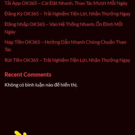
Tải App OK365 – Cài Đặt Nhanh, Thao Tác Mượt Mỗi Ngày
Đăng Ký OK365 – Trải Nghiệm Tiện Lợi, Nhận Thưởng Ngay
Đăng Nhập OK365 – Vào Hệ Thống Nhanh, Ổn Định Mỗi
Ngày
Nạp Tiền OK365 – Hướng Dẫn Nhanh Chóng Chuẩn Thao
Tác
Rút Tiền OK365 – Trải Nghiệm Tiện Lợi, Nhận Thưởng Ngay
Recent Comments
Không có bình luận nào để hiển thị.