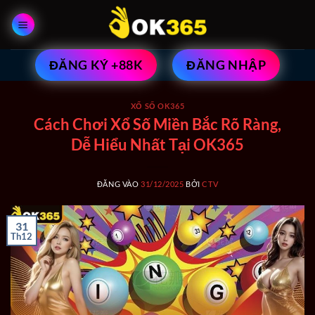
Bỏ
qua
nội
dung
ĐĂNG KÝ +88K
ĐĂNG NHẬP
XỔ SỐ OK365
Cách Chơi Xổ Số Miền Bắc Rõ Ràng,
Dễ Hiểu Nhất Tại OK365
ĐĂNG VÀO
31/12/2025
BỞI
CTV
31
Th12