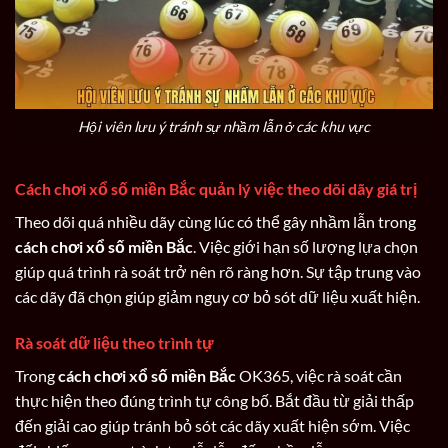
Hội viên lưu ý tránh sự nhầm lẫn ở các khu vực
Cách chơi xổ số miền Bắc quản lý việc theo dõi dãy giá trị
Theo dõi quá nhiều dãy cùng lúc có thể gây nhầm lẫn trong
cách chơi xổ số miền Bắc
. Việc giới hạn số lượng lựa chọn
giúp quá trình rà soát trở nên rõ ràng hơn. Sự tập trung vào
các dãy đã chọn giúp giảm nguy cơ bỏ sót dữ liệu xuất hiện.
Rà soát dữ liệu theo trình tự
Trong
cách chơi xổ số miền Bắc
OK365, việc rà soát cần
thực hiện theo đúng trình tự công bố. Bắt đầu từ giải thấp
đến giải cao giúp tránh bỏ sót các dãy xuất hiện sớm. Việc