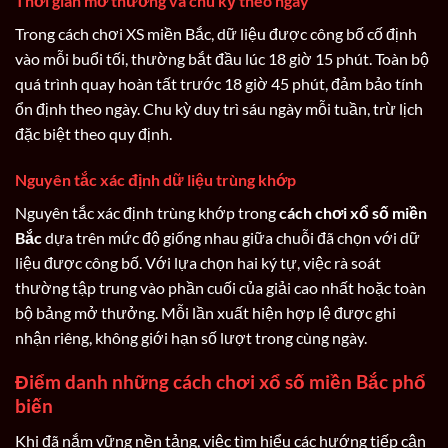
Thời gian mở thưởng và chu kỳ theo ngày
Trong cách chơi XS miền Bắc, dữ liệu được công bố cố định
vào mỗi buổi tối, thường bắt đầu lúc 18 giờ 15 phút. Toàn bộ
quá trình quay hoàn tất trước 18 giờ 45 phút, đảm bảo tính
ổn định theo ngày. Chu kỳ duy trì sáu ngày mỗi tuần, trừ lịch
đặc biệt theo quy định.
Nguyên tắc xác định dữ liệu trùng khớp
Nguyên tắc xác định trùng khớp trong
cách chơi xổ số miền
Bắc
dựa trên mức độ giống nhau giữa chuỗi đã chọn với dữ
liệu được công bố. Với lựa chọn hai ký tự, việc rà soát
thường tập trung vào phần cuối của giải cao nhất hoặc toàn
bộ bảng mở thưởng. Mỗi lần xuất hiện hợp lệ được ghi
nhận riêng, không giới hạn số lượt trong cùng ngày.
Điểm danh những cách chơi xổ số miền Bắc phổ
biến
Khi đã nắm vững nền tảng, việc tìm hiểu các hướng tiếp cận