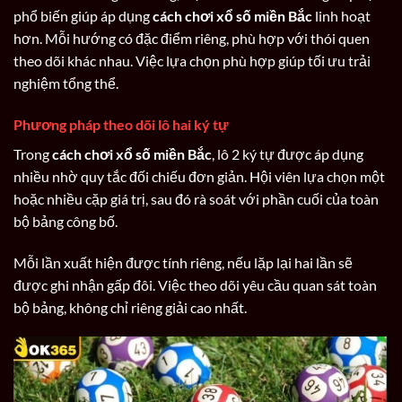
phổ biến giúp áp dụng
cách chơi xổ số miền Bắc
linh hoạt
hơn. Mỗi hướng có đặc điểm riêng, phù hợp với thói quen
theo dõi khác nhau. Việc lựa chọn phù hợp giúp tối ưu trải
nghiệm tổng thể.
Phương pháp theo dõi lô hai ký tự
Trong
cách chơi xổ số miền Bắc
, lô 2 ký tự được áp dụng
nhiều nhờ quy tắc đối chiếu đơn giản. Hội viên lựa chọn một
hoặc nhiều cặp giá trị, sau đó rà soát với phần cuối của toàn
bộ bảng công bố.
Mỗi lần xuất hiện được tính riêng, nếu lặp lại hai lần sẽ
được ghi nhận gấp đôi. Việc theo dõi yêu cầu quan sát toàn
bộ bảng, không chỉ riêng giải cao nhất.