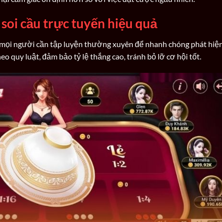
soi cầu trực tuyến hiệu quả
 mọi người cần tập luyện thường xuyên để nhanh chóng phát hiệ
eo quy luật, đảm bảo tỷ lệ thắng cao, tránh bỏ lỡ cơ hội tốt.