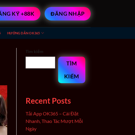
ĂNG KÝ +88K
ĐĂNG NHẬP
5
HƯỚNG DẪN OK365
Tìm kiếm
TÌM
KIẾM
Recent Posts
Tải App OK365 – Cài Đặt
Nhanh, Thao Tác Mượt Mỗi
Ngày