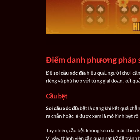
Điểm danh phương pháp so
Để
soi cầu xóc đĩa
hiệu quả, người chơi cầ
riêng và phù hợp với từng giai đoạn, kết quả 
Cầu bệt
Soi cầu xóc đĩa
bệt là dạng khi kết quả chẵn 
ra chẵn hoặc lẻ được xem là mô hình bệt rõ 
Tuy nhiên, cầu bệt không kéo dài mãi, theo 
Vì vậy, thành viên cần quan sát kỹ để tránh 