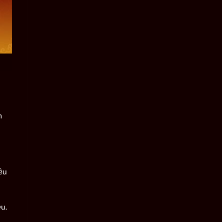
m
đều
ều.