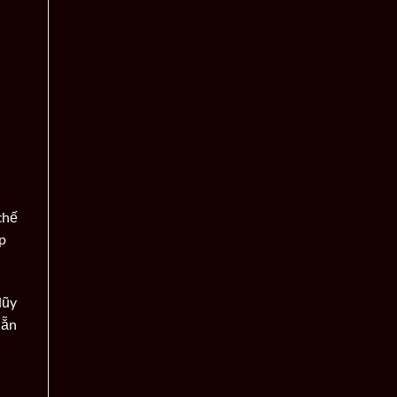
chế
ịp
lũy
hẵn