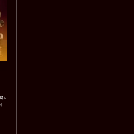
ại.
ời
i