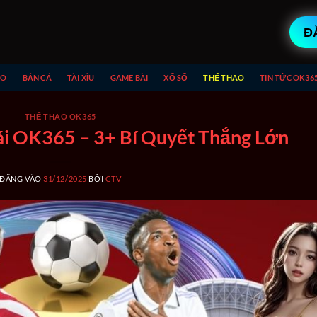
Đ
NO
BẮN CÁ
TÀI XỈU
GAME BÀI
XỔ SỐ
THỂ THAO
TIN TỨC OK36
THỂ THAO OK365
ái OK365 – 3+ Bí Quyết Thắng Lớn
ĐĂNG VÀO
31/12/2025
BỞI
CTV