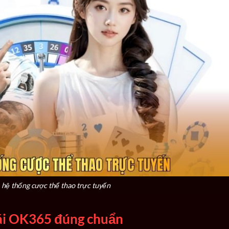
 hệ thống cược thể thao trực tuyến
 cái OK365 đúng chuẩn