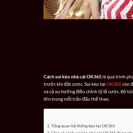
Cách soi kèo nhà cái OK365
là quá trình ph
trước khi đặt cược. Soi kèo tại
OK365
còn đ
và cả xu hướng điều chỉnh tỷ lệ cược. Bỏ t
lớn trong mỗi trận đấu thể thao.
Table of Contents
Tổng quan hệ thống kèo tại OK365
Chia sẻ cách soi kèo nhà cái OK365 đúng ch