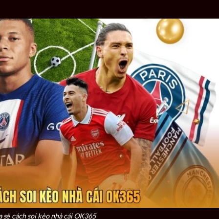
a sẻ cách soi kèo nhà cái OK365