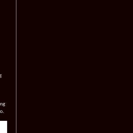
g
ống
o.