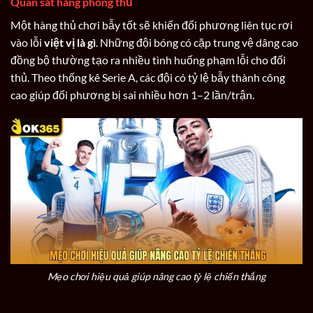
Quan sát hàng phòng thủ
Một hàng thủ chơi bẫy tốt sẽ khiến đối phương liên tục rơi
vào lỗi
việt vị là gì
. Những đội bóng có cặp trung vệ dâng cao
đồng bộ thường tạo ra nhiều tình huống phạm lỗi cho đối
thủ. Theo thống kê Serie A, các đội có tỷ lệ bẫy thành công
cao giúp đối phương bị sai nhiều hơn 1–2 lần/trận.
Mẹo chơi hiệu quả giúp nâng cao tỷ lệ chiến thắng