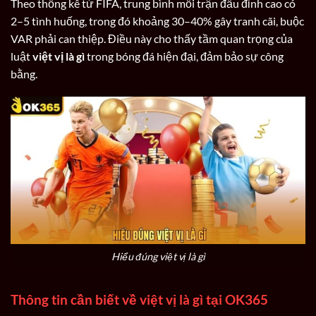
Theo thống kê từ FIFA, trung bình mỗi trận đấu đỉnh cao có
2–5 tình huống, trong đó khoảng 30–40% gây tranh cãi, buộc
VAR phải can thiệp. Điều này cho thấy tầm quan trọng của
luật
việt vị là gì
trong bóng đá hiện đại, đảm bảo sự công
bằng.
Hiểu đúng việt vị là gì
Thông tin cần biết về việt vị là gì tại OK365